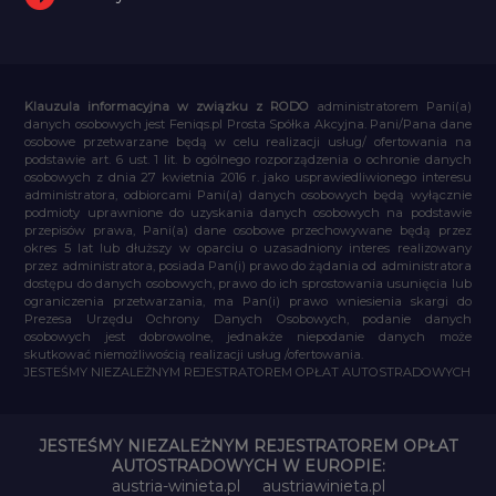
Klauzula informacyjna w związku z RODO
administratorem Pani(a)
danych osobowych jest Feniqs.pl Prosta Spółka Akcyjna. Pani/Pana dane
osobowe przetwarzane będą w celu realizacji usług/ ofertowania na
podstawie art. 6 ust. 1 lit. b ogólnego rozporządzenia o ochronie danych
osobowych z dnia 27 kwietnia 2016 r. jako usprawiedliwionego interesu
administratora, odbiorcami Pani(a) danych osobowych będą wyłącznie
podmioty uprawnione do uzyskania danych osobowych na podstawie
przepisów prawa, Pani(a) dane osobowe przechowywane będą przez
okres 5 lat lub dłuższy w oparciu o uzasadniony interes realizowany
przez administratora, posiada Pan(i) prawo do żądania od administratora
dostępu do danych osobowych, prawo do ich sprostowania usunięcia lub
ograniczenia przetwarzania, ma Pan(i) prawo wniesienia skargi do
Prezesa Urzędu Ochrony Danych Osobowych, podanie danych
osobowych jest dobrowolne, jednakże niepodanie danych może
skutkować niemożliwością realizacji usług /ofertowania.
JESTEŚMY NIEZALEŻNYM REJESTRATOREM OPŁAT AUTOSTRADOWYCH
JESTEŚMY NIEZALEŻNYM REJESTRATOREM OPŁAT
AUTOSTRADOWYCH W EUROPIE:
austria-winieta.pl
austriawinieta.pl