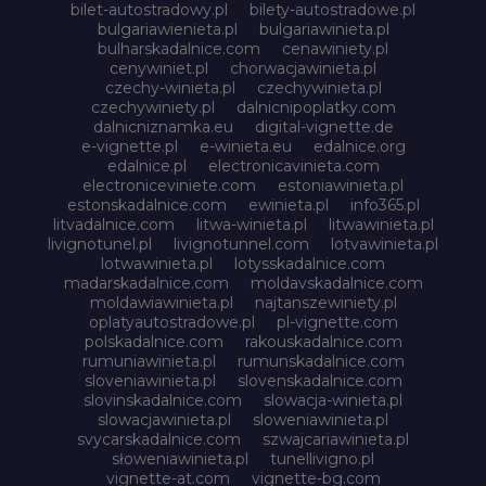
bilet-autostradowy.pl
bilety-autostradowe.pl
bulgariawienieta.pl
bulgariawinieta.pl
bulharskadalnice.com
cenawiniety.pl
cenywiniet.pl
chorwacjawinieta.pl
czechy-winieta.pl
czechywinieta.pl
czechywiniety.pl
dalnicnipoplatky.com
dalnicniznamka.eu
digital-vignette.de
e-vignette.pl
e-winieta.eu
edalnice.org
edalnice.pl
electronicavinieta.com
electroniceviniete.com
estoniawinieta.pl
estonskadalnice.com
ewinieta.pl
info365.pl
litvadalnice.com
litwa-winieta.pl
litwawinieta.pl
livignotunel.pl
livignotunnel.com
lotvawinieta.pl
lotwawinieta.pl
lotysskadalnice.com
madarskadalnice.com
moldavskadalnice.com
moldawiawinieta.pl
najtanszewiniety.pl
oplatyautostradowe.pl
pl-vignette.com
polskadalnice.com
rakouskadalnice.com
rumuniawinieta.pl
rumunskadalnice.com
sloveniawinieta.pl
slovenskadalnice.com
slovinskadalnice.com
slowacja-winieta.pl
slowacjawinieta.pl
sloweniawinieta.pl
svycarskadalnice.com
szwajcariawinieta.pl
słoweniawinieta.pl
tunellivigno.pl
vignette-at.com
vignette-bg.com