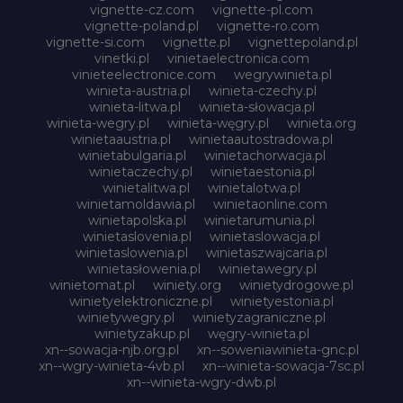
vignette-cz.com
vignette-pl.com
vignette-poland.pl
vignette-ro.com
vignette-si.com
vignette.pl
vignettepoland.pl
vinetki.pl
vinietaelectronica.com
vinieteelectronice.com
wegrywinieta.pl
winieta-austria.pl
winieta-czechy.pl
winieta-litwa.pl
winieta-słowacja.pl
winieta-wegry.pl
winieta-węgry.pl
winieta.org
winietaaustria.pl
winietaautostradowa.pl
winietabulgaria.pl
winietachorwacja.pl
winietaczechy.pl
winietaestonia.pl
winietalitwa.pl
winietalotwa.pl
winietamoldawia.pl
winietaonline.com
winietapolska.pl
winietarumunia.pl
winietaslovenia.pl
winietaslowacja.pl
winietaslowenia.pl
winietaszwajcaria.pl
winietasłowenia.pl
winietawegry.pl
winietomat.pl
winiety.org
winietydrogowe.pl
winietyelektroniczne.pl
winietyestonia.pl
winietywegry.pl
winietyzagraniczne.pl
winietyzakup.pl
węgry-winieta.pl
xn--sowacja-njb.org.pl
xn--soweniawinieta-gnc.pl
xn--wgry-winieta-4vb.pl
xn--winieta-sowacja-7sc.pl
xn--winieta-wgry-dwb.pl