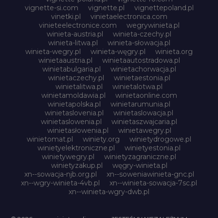
vignette-si.com
vignette.pl
vignettepoland.pl
vinetki.pl
vinietaelectronica.com
vinieteelectronice.com
wegrywinieta.pl
winieta-austria.pl
winieta-czechy.pl
winieta-litwa.pl
winieta-słowacja.pl
winieta-wegry.pl
winieta-węgry.pl
winieta.org
winietaaustria.pl
winietaautostradowa.pl
winietabulgaria.pl
winietachorwacja.pl
winietaczechy.pl
winietaestonia.pl
winietalitwa.pl
winietalotwa.pl
winietamoldawia.pl
winietaonline.com
winietapolska.pl
winietarumunia.pl
winietaslovenia.pl
winietaslowacja.pl
winietaslowenia.pl
winietaszwajcaria.pl
winietasłowenia.pl
winietawegry.pl
winietomat.pl
winiety.org
winietydrogowe.pl
winietyelektroniczne.pl
winietyestonia.pl
winietywegry.pl
winietyzagraniczne.pl
winietyzakup.pl
węgry-winieta.pl
xn--sowacja-njb.org.pl
xn--soweniawinieta-gnc.pl
xn--wgry-winieta-4vb.pl
xn--winieta-sowacja-7sc.pl
xn--winieta-wgry-dwb.pl