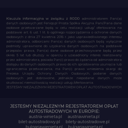
Klauzula informacyjna w związku z RODO
administratorem Pani(a)
danych osobowych jest Feniqs.pl Prosta Spółka Akcyjna. Pani/Pana dane
osobowe przetwarzane będą w celu realizacji usług/ ofertowania na
podstawie art. 6 ust. 1 lit. b ogólnego rozporządzenia o ochronie danych
osobowych z dnia 27 kwietnia 2016 r. jako usprawiedliwionego interesu
administratora, odbiorcami Pani(a) danych osobowych będą wyłącznie
podmioty uprawnione do uzyskania danych osobowych na podstawie
przepisów prawa, Pani(a) dane osobowe przechowywane będą przez
okres 5 lat lub dłuższy w oparciu o uzasadniony interes realizowany
przez administratora, posiada Pan(i) prawo do żądania od administratora
dostępu do danych osobowych, prawo do ich sprostowania usunięcia lub
ograniczenia przetwarzania, ma Pan(i) prawo wniesienia skargi do
Prezesa Urzędu Ochrony Danych Osobowych, podanie danych
osobowych jest dobrowolne, jednakże niepodanie danych może
skutkować niemożliwością realizacji usług /ofertowania.
JESTEŚMY NIEZALEŻNYM REJESTRATOREM OPŁAT AUTOSTRADOWYCH
JESTEŚMY NIEZALEŻNYM REJESTRATOREM OPŁAT
AUTOSTRADOWYCH W EUROPIE:
austria-winieta.pl
austriawinieta.pl
bilet-autostradowy.pl
bilety-autostradowe.pl
bulgariawienieta.pl
bulgariawinieta.pl