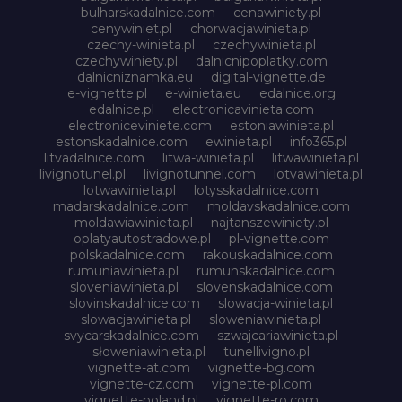
bulharskadalnice.com
cenawiniety.pl
cenywiniet.pl
chorwacjawinieta.pl
czechy-winieta.pl
czechywinieta.pl
czechywiniety.pl
dalnicnipoplatky.com
dalnicniznamka.eu
digital-vignette.de
e-vignette.pl
e-winieta.eu
edalnice.org
edalnice.pl
electronicavinieta.com
electroniceviniete.com
estoniawinieta.pl
estonskadalnice.com
ewinieta.pl
info365.pl
litvadalnice.com
litwa-winieta.pl
litwawinieta.pl
livignotunel.pl
livignotunnel.com
lotvawinieta.pl
lotwawinieta.pl
lotysskadalnice.com
madarskadalnice.com
moldavskadalnice.com
moldawiawinieta.pl
najtanszewiniety.pl
oplatyautostradowe.pl
pl-vignette.com
polskadalnice.com
rakouskadalnice.com
rumuniawinieta.pl
rumunskadalnice.com
sloveniawinieta.pl
slovenskadalnice.com
slovinskadalnice.com
slowacja-winieta.pl
slowacjawinieta.pl
sloweniawinieta.pl
svycarskadalnice.com
szwajcariawinieta.pl
słoweniawinieta.pl
tunellivigno.pl
vignette-at.com
vignette-bg.com
vignette-cz.com
vignette-pl.com
vignette-poland.pl
vignette-ro.com