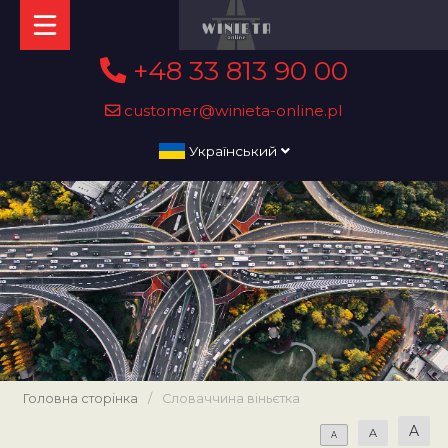
+48 33 813 90 00
customer@winieta-online.pl
Український
Головна сторінка
/
Словаччина віньєтка
A
A
A