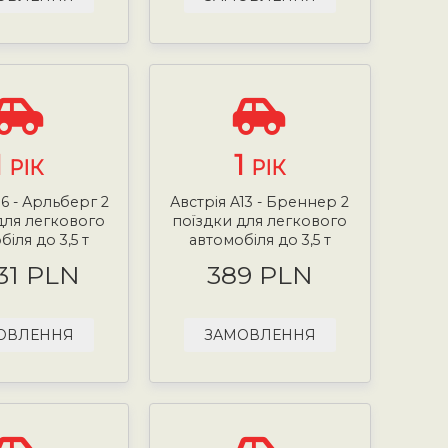
1
1
РІК
РІК
16 - Арльберг 2
Австрія A13 - Бреннер 2
для легкового
поїздки для легкового
іля до 3,5 т
автомобіля до 3,5 т
.31 PLN
389 PLN
ОВЛЕННЯ
ЗАМОВЛЕННЯ