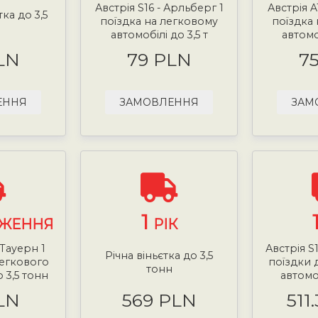
Австрія S16 - Арльберг 1
Австрія A
тка до 3,5
поїздка на легковому
поїздка
н
автомобілі до 3,5 т
автомоб
LN
79 PLN
7
ЕННЯ
ЗАМОВЛЕННЯ
ЗАМ
1
ЖЕННЯ
РІК
 Тауерн 1
Австрія S
Річна віньєтка до 3,5
легкового
поїздки 
тонн
 3,5 тонн
автомоб
LN
569 PLN
511