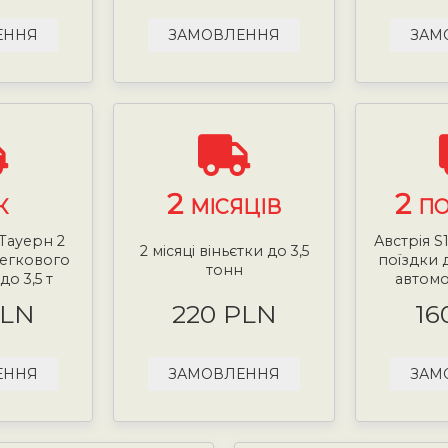
ЕННЯ
ЗАМОВЛЕННЯ
ЗАМ
2
2
К
МІСЯЦІВ
ПО
 Тауерн 2
Австрія S
2 місяці віньєтки до 3,5
легкового
поїздки 
тонн
до 3,5 т
автомоб
PLN
220 PLN
16
ЕННЯ
ЗАМОВЛЕННЯ
ЗАМ