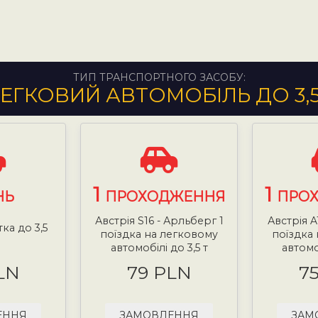
ТИП ТРАНСПОРТНОГО ЗАСОБУ:
ЕГКОВИЙ АВТОМОБІЛЬ ДО 3,
1
1
НЬ
ПРОХОДЖЕННЯ
ПРО
Австрія S16 - Арльберг 1
Австрія A
тка до 3,5
поїздка на легковому
поїздка
н
автомобілі до 3,5 т
автомоб
LN
79 PLN
7
ЕННЯ
ЗАМОВЛЕННЯ
ЗАМ