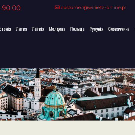
 90 00
customer@winieta-online.pl
стонія
Литва
Латвія
Молдова
Польща
Румунія
Словаччина