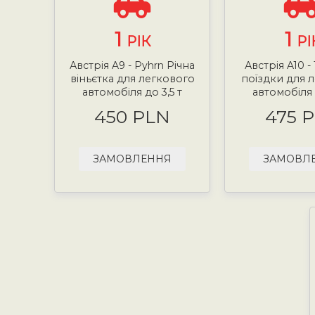
1
1
РІК
РІ
Австрія A9 - Pyhrn Річна
Австрія A10 -
віньєтка для легкового
поїздки для 
автомобіля до 3,5 т
автомобіля 
450 PLN
475 
ЗАМОВЛЕННЯ
ЗАМОВЛ