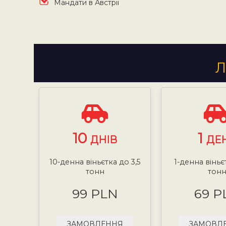
Мандати в Австрії
Л
10
1
ДНІВ
ДЕ
10-денна віньєтка до 3,5
1-денна віньє
тонн
тон
99 PLN
69 P
ЗАМОВЛЕННЯ
ЗАМОВЛ