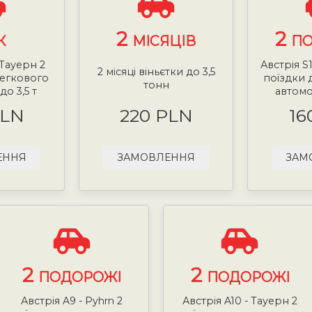
2
2
К
МІСЯЦІВ
ПО
 Тауерн 2
Австрія S
2 місяці віньєтки до 3,5
легкового
поїздки 
тонн
до 3,5 т
автомоб
PLN
220 PLN
16
ЕННЯ
ЗАМОВЛЕННЯ
ЗАМ
2
2
ПОДОРОЖІ
ПОДОРОЖІ
Австрія A9 - Pyhrn 2
Австрія A10 - Тауерн 2