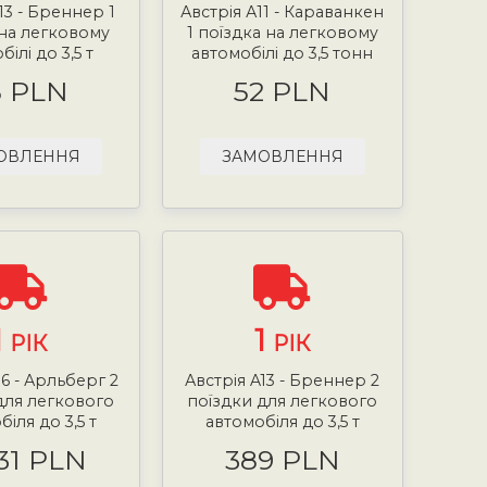
13 - Бреннер 1
Австрія А11 - Караванкен
 на легковому
1 поїздка на легковому
ілі до 3,5 т
автомобілі до 3,5 тонн
5 PLN
52 PLN
ОВЛЕННЯ
ЗАМОВЛЕННЯ
1
1
РІК
РІК
16 - Арльберг 2
Австрія A13 - Бреннер 2
для легкового
поїздки для легкового
іля до 3,5 т
автомобіля до 3,5 т
.31 PLN
389 PLN