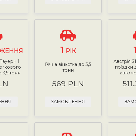
1
ЖЕННЯ
РІК
 Тауерн 1
Австрія S
Річна віньєтка до 3,5
легкового
поїздки 
тонн
 3,5 тонн
автомоб
LN
569 PLN
511
ЕННЯ
ЗАМОВЛЕННЯ
ЗАМ