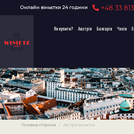
+48 33 813
Онлайн віньєтки 24 години
Як купити?
Австрія
Болгарія
Чехія
Е
Головна сторінка
/
Австрія віньєтка