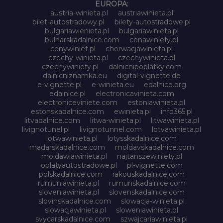
EUROPA:
austria-winieta.pl
austriawinieta.pl
bilet-autostradowy.pl
bilety-autostradowe.pl
bulgariawienieta.pl
bulgariawinieta.pl
bulharskadalnice.com
cenawiniety.pl
cenywiniet.pl
chorwacjawinieta.pl
czechy-winieta.pl
czechywinieta.pl
czechywiniety.pl
dalnicnipoplatky.com
dalnicniznamka.eu
digital-vignette.de
e-vignette.pl
e-winieta.eu
edalnice.org
edalnice.pl
electronicavinieta.com
electroniceviniete.com
estoniawinieta.pl
estonskadalnice.com
ewinieta.pl
info365.pl
litvadalnice.com
litwa-winieta.pl
litwawinieta.pl
livignotunel.pl
livignotunnel.com
lotvawinieta.pl
lotwawinieta.pl
lotysskadalnice.com
madarskadalnice.com
moldavskadalnice.com
moldawiawinieta.pl
najtanszewiniety.pl
oplatyautostradowe.pl
pl-vignette.com
polskadalnice.com
rakouskadalnice.com
rumuniawinieta.pl
rumunskadalnice.com
sloveniawinieta.pl
slovenskadalnice.com
slovinskadalnice.com
slowacja-winieta.pl
slowacjawinieta.pl
sloweniawinieta.pl
svycarskadalnice.com
szwajcariawinieta.pl