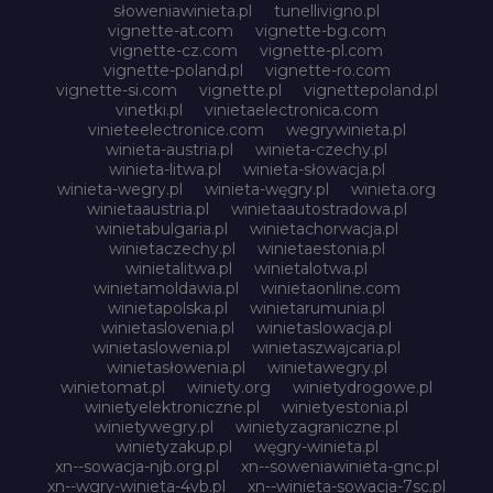
słoweniawinieta.pl
tunellivigno.pl
vignette-at.com
vignette-bg.com
vignette-cz.com
vignette-pl.com
vignette-poland.pl
vignette-ro.com
vignette-si.com
vignette.pl
vignettepoland.pl
vinetki.pl
vinietaelectronica.com
vinieteelectronice.com
wegrywinieta.pl
winieta-austria.pl
winieta-czechy.pl
winieta-litwa.pl
winieta-słowacja.pl
winieta-wegry.pl
winieta-węgry.pl
winieta.org
winietaaustria.pl
winietaautostradowa.pl
winietabulgaria.pl
winietachorwacja.pl
winietaczechy.pl
winietaestonia.pl
winietalitwa.pl
winietalotwa.pl
winietamoldawia.pl
winietaonline.com
winietapolska.pl
winietarumunia.pl
winietaslovenia.pl
winietaslowacja.pl
winietaslowenia.pl
winietaszwajcaria.pl
winietasłowenia.pl
winietawegry.pl
winietomat.pl
winiety.org
winietydrogowe.pl
winietyelektroniczne.pl
winietyestonia.pl
winietywegry.pl
winietyzagraniczne.pl
winietyzakup.pl
węgry-winieta.pl
xn--sowacja-njb.org.pl
xn--soweniawinieta-gnc.pl
xn--wgry-winieta-4vb.pl
xn--winieta-sowacja-7sc.pl