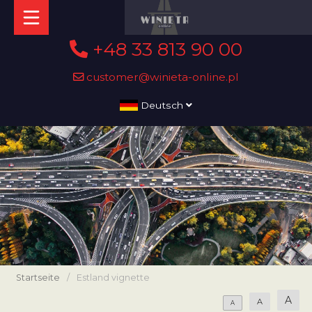
+48 33 813 90 00
customer@winieta-online.pl
Deutsch
Startseite
/
Estland vignette
A
A
A