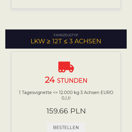
FAHRZEUGTYP:
LKW ≥ 12T ≤ 3 ACHSEN
24
STUNDEN
1 Tagesvignette <= 12.000 kg 3 Achsen EURO
0,I,II
159.66 PLN
BESTELLEN