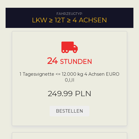
FAHRZEUGTYP:
LKW ≥ 12T ≥ 4 ACHSEN
24
STUNDEN
1 Tagesvignette <= 12.000 kg 4 Achsen EURO
0,I,II
249.99 PLN
BESTELLEN