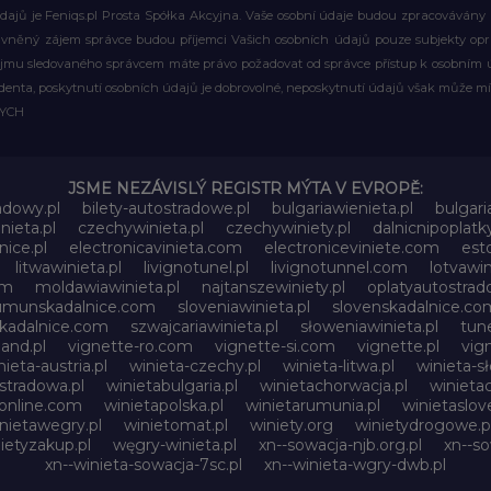
ajů je Feniqs.pl Prosta Spółka Akcyjna. Vaše osobní údaje budou zpracovávány za 
rávněný zájem správce budou příjemci Vašich osobních údajů pouze subjekty op
ájmu sledovaného správcem máte právo požadovat od správce přístup k osobním ú
denta, poskytnutí osobních údajů je dobrovolné, neposkytnutí údajů však může mí
WYCH
JSME NEZÁVISLÝ REGISTR MÝTA V EVROPĚ:
adowy.pl
bilety-autostradowe.pl
bulgariawienieta.pl
bulgari
nieta.pl
czechywinieta.pl
czechywiniety.pl
dalnicnipoplat
nice.pl
electronicavinieta.com
electroniceviniete.com
esto
litwawinieta.pl
livignotunel.pl
livignotunnel.com
lotvawin
om
moldawiawinieta.pl
najtanszewiniety.pl
oplatyautostrad
umunskadalnice.com
sloveniawinieta.pl
slovenskadalnice.co
skadalnice.com
szwajcariawinieta.pl
słoweniawinieta.pl
tune
and.pl
vignette-ro.com
vignette-si.com
vignette.pl
vig
nieta-austria.pl
winieta-czechy.pl
winieta-litwa.pl
winieta-sł
stradowa.pl
winietabulgaria.pl
winietachorwacja.pl
winieta
online.com
winietapolska.pl
winietarumunia.pl
winietaslove
nietawegry.pl
winietomat.pl
winiety.org
winietydrogowe.p
ietyzakup.pl
węgry-winieta.pl
xn--sowacja-njb.org.pl
xn--s
xn--winieta-sowacja-7sc.pl
xn--winieta-wgry-dwb.pl