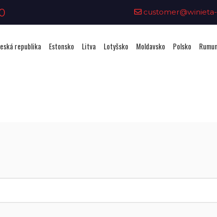
0
customer@winieta-o
eská republika
Estonsko
Litva
Lotyšsko
Moldavsko
Polsko
Rumun
Zakoupení viněty