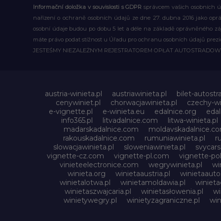
Informační doložka v souvislosti s GDPR
správcem vašich osobních úd
nařízení o ochraně osobních údajů ze dne 27. dubna 2016 jako op
osobní údaje budou po dobu 5 let a déle na základě oprávněného z
máte právo podat stížnost u Úřadu pro ochranu osobních údajů prezi
JESTEŚMY NIEZALEŻNYM REJESTRATOREM OPŁAT AUTOSTRADO
austria-winieta.pl
austriawinieta.pl
bilet-autostr
cenywiniet.pl
chorwacjawinieta.pl
czechy-wi
e-vignette.pl
e-winieta.eu
edalnice.org
edal
info365.pl
litvadalnice.com
litwa-winieta.pl
madarskadalnice.com
moldavskadalnice.c
rakouskadalnice.com
rumuniawinieta.pl
r
slowacjawinieta.pl
sloweniawinieta.pl
svycar
vignette-cz.com
vignette-pl.com
vignette-pol
vinieteelectronice.com
wegrywinieta.pl
wi
winieta.org
winietaaustria.pl
winietaauto
winietalotwa.pl
winietamoldawia.pl
winieta
winietaszwajcaria.pl
winietasłowenia.pl
wi
winietywegry.pl
winietyzagraniczne.pl
win