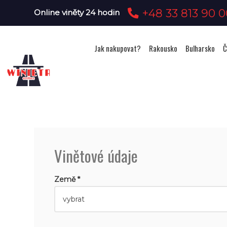
+48 33 813 90 0
Online viněty 24 hodin
Jak nakupovat?
Rakousko
Bulharsko
Č
Vinětové údaje
Země *