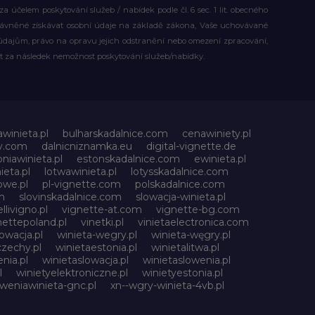
účelem poskytování služeb / nabídek podle čl. 6 sec. 1 lit. obecného
rávněné získávat osobní údaje na základě zákona, Vaše uchovávané
dajům, právo na opravu jejich odstranění nebo omezení zpracování,
t za následek nemožnost poskytování služeb/nabídky.
awinieta.pl
bulharskadalnice.com
cenawiniety.pl
ky.com
dalnicniznamka.eu
digital-vignette.de
niawinieta.pl
estonskadalnice.com
ewinieta.pl
ieta.pl
lotwawinieta.pl
lotysskadalnice.com
owe.pl
pl-vignette.com
polskadalnice.com
m
slovinskadalnice.com
slowacja-winieta.pl
llivigno.pl
vignette-at.com
vignette-bg.com
nettepoland.pl
vinetki.pl
vinietaelectronica.com
owacja.pl
winieta-wegry.pl
winieta-węgry.pl
czechy.pl
winietaestonia.pl
winietalitwa.pl
nia.pl
winietaslowacja.pl
winietaslowenia.pl
l
winietyelektroniczne.pl
winietyestonia.pl
oweniawinieta-gnc.pl
xn--wgry-winieta-4vb.pl