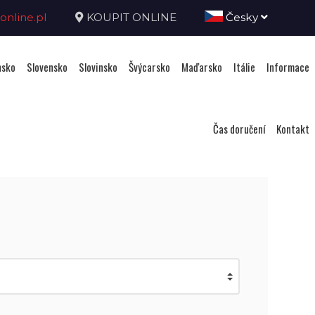
nline.pl
KOUPIT ONLINE
Česky
sko
Slovensko
Slovinsko
Švýcarsko
Maďarsko
Itálie
Informace
Čas doručení
Kontakt