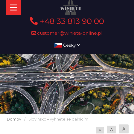
+48 33 813 90 00
customer@winieta-online.pl
Česky
Domov
/
Slovinsko – vyhněte se dálnicím
A
A
A