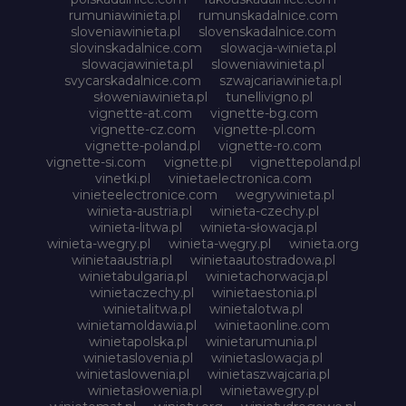
rumuniawinieta.pl
rumunskadalnice.com
sloveniawinieta.pl
slovenskadalnice.com
slovinskadalnice.com
slowacja-winieta.pl
slowacjawinieta.pl
sloweniawinieta.pl
svycarskadalnice.com
szwajcariawinieta.pl
słoweniawinieta.pl
tunellivigno.pl
vignette-at.com
vignette-bg.com
vignette-cz.com
vignette-pl.com
vignette-poland.pl
vignette-ro.com
vignette-si.com
vignette.pl
vignettepoland.pl
vinetki.pl
vinietaelectronica.com
vinieteelectronice.com
wegrywinieta.pl
winieta-austria.pl
winieta-czechy.pl
winieta-litwa.pl
winieta-słowacja.pl
winieta-wegry.pl
winieta-węgry.pl
winieta.org
winietaaustria.pl
winietaautostradowa.pl
winietabulgaria.pl
winietachorwacja.pl
winietaczechy.pl
winietaestonia.pl
winietalitwa.pl
winietalotwa.pl
winietamoldawia.pl
winietaonline.com
winietapolska.pl
winietarumunia.pl
winietaslovenia.pl
winietaslowacja.pl
winietaslowenia.pl
winietaszwajcaria.pl
winietasłowenia.pl
winietawegry.pl