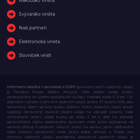
Rakousko viněta
Švýcarsko viněta
Naši partneři
Elektronická viněta
Slovníček vinět
Informační doložka v souvislosti s GDPR
správcem vašich osobních údajů
je Feniqs.pl Prosta Spółka Akcyjna. Vaše osobní údaje budou
zpracovávány za účelem poskytování služeb / nabídek podle čl. 6 sec. 1 lit.
obecného nařízení o ochraně osobních údajů ze dne 27. dubna 2016 jako
oprávněný zájem správce budou příjemci Vašich osobních údajů pouze
subjekty oprávněné získávat osobní údaje na základě zákona, Vaše
uchovávané osobní údaje budou po dobu 5 let a déle na základě
oprávněného zájmu sledovaného správcem máte právo požadovat od
správce přístup k osobním údajům, právo na opravu jejich odstranění
nebo omezení zpracování, máte právo podat stížnost u Úřadu pro
ochranu osobních údajů prezidenta, poskytnutí osobních údajů je