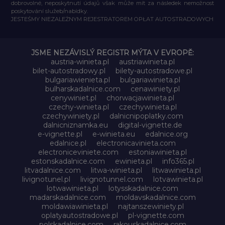
dobrovolné, neposkytnutí údajů však může mít za následek nemožnost
poskytování služeb/nabídky.
JESTEŚMY NIEZALEŻNYM REJESTRATOREM OPŁAT AUTOSTRADOWYCH
JSME NEZÁVISLÝ REGISTR MÝTA V EVROPĚ:
austria-winieta.pl
austriawinieta.pl
bilet-autostradowy.pl
bilety-autostradowe.pl
bulgariawienieta.pl
bulgariawinieta.pl
bulharskadalnice.com
cenawiniety.pl
cenywiniet.pl
chorwacjawinieta.pl
czechy-winieta.pl
czechywinieta.pl
czechywiniety.pl
dalnicnipoplatky.com
dalnicniznamka.eu
digital-vignette.de
e-vignette.pl
e-winieta.eu
edalnice.org
edalnice.pl
electronicavinieta.com
electroniceviniete.com
estoniawinieta.pl
estonskadalnice.com
ewinieta.pl
info365.pl
litvadalnice.com
litwa-winieta.pl
litwawinieta.pl
livignotunel.pl
livignotunnel.com
lotvawinieta.pl
lotwawinieta.pl
lotysskadalnice.com
madarskadalnice.com
moldavskadalnice.com
moldawiawinieta.pl
najtanszewiniety.pl
oplatyautostradowe.pl
pl-vignette.com
polskadalnice.com
rakouskadalnice.com