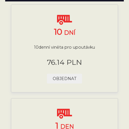
10
DNÍ
10denní viněta pro upoutávku
76.14 PLN
OBJEDNAT
1
DEN