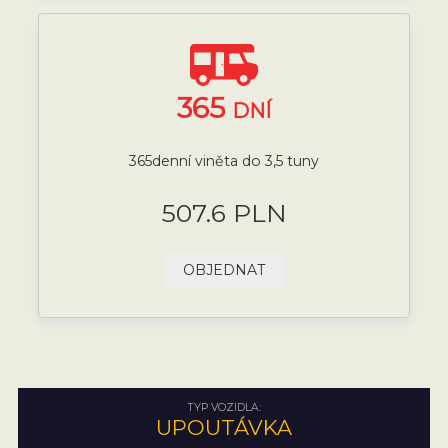
365
DNÍ
365denní viněta do 3,5 tuny
507.6 PLN
OBJEDNAT
TYP VOZIDLA:
UPOUTÁVKA