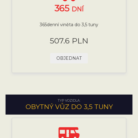
365
DNÍ
365denní viněta do 3,5 tuny
507.6 PLN
OBJEDNAT
TYP VOZIDLA:
OBYTNÝ VŮZ DO 3,5 TUNY