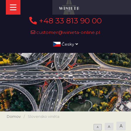
+48 33 813 90 00
customer@winieta-online.pl
Česky
Domov
/
Slovensko viněta
A
A
A