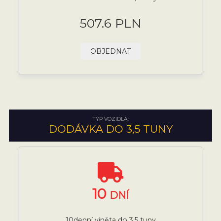
507.6 PLN
OBJEDNAT
TYP VOZIDLA:
DODÁVKA DO 3,5 TUNY
10
DNÍ
10denní viněta do 3,5 tuny