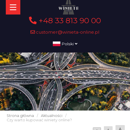
+48 33 813 90 00
customer@winieta-online.pl
Polski
Strona główna
/
Aktualności
/
Czy warto kupować winiety online?
A
A