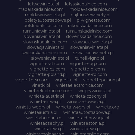
lotwawinieta.pl
lotysskadalnice.com
madarskadalnice.com
moldavskadalnice.com
moldawiawinieta.pl
najtanszewiniety.pl
oplatyautostradowe.pl
pl-vignette.com
polskadalnice.com
rakouskadalnice.com
rumuniawinieta.pl
rumunskadalnice.com
sloveniawinieta.pl
slovenskadalnice.com
slovinskadalnice.com
slowacja-winieta.pl
slowacjawinieta.pl
sloweniawinieta.pl
svycarskadalnice.com
szwajcariawinieta.pl
słoweniawinieta.pl
tunellivigno.pl
vignette-at.com
vignette-bg.com
vignette-cz.com
vignette-pl.com
vignette-poland.pl
vignette-ro.com
vignette-si.com
vignette.pl
vignettepoland.pl
vinetki.pl
vinietaelectronica.com
vinieteelectronice.com
wegrywinieta.pl
winieta-austria.pl
winieta-czechy.pl
winieta-litwa.pl
winieta-słowacja.pl
winieta-wegry.pl
winieta-węgry.pl
winieta.org
winietaaustria.pl
winietaautostradowa.pl
winietabulgaria.pl
winietachorwacja.pl
winietaczechy.pl
winietaestonia.pl
winietalitwa.pl
winietalotwa.pl
winietamoldawia.pl
winietaonline.com