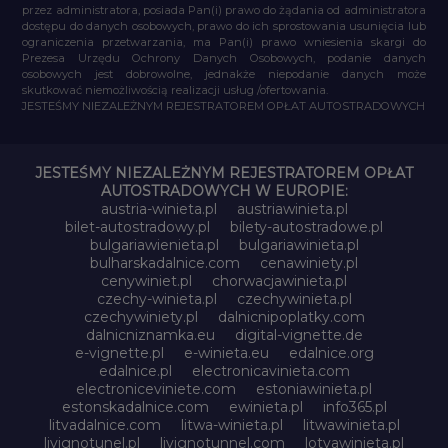
przez administratora, posiada Pan(i) prawo do żądania od administratora
dostępu do danych osobowych, prawo do ich sprostowania usunięcia lub
ograniczenia przetwarzania, ma Pan(i) prawo wniesienia skargi do
Prezesa Urzędu Ochrony Danych Osobowych, podanie danych
osobowych jest dobrowolne, jednakże niepodanie danych może
skutkować niemożliwością realizacji usług /ofertowania.
JESTEŚMY NIEZALEŻNYM REJESTRATOREM OPŁAT AUTOSTRADOWYCH
JESTEŚMY NIEZALEŻNYM REJESTRATOREM OPŁAT
AUTOSTRADOWYCH W EUROPIE:
austria-winieta.pl
austriawinieta.pl
bilet-autostradowy.pl
bilety-autostradowe.pl
bulgariawienieta.pl
bulgariawinieta.pl
bulharskadalnice.com
cenawiniety.pl
cenywiniet.pl
chorwacjawinieta.pl
czechy-winieta.pl
czechywinieta.pl
czechywiniety.pl
dalnicnipoplatky.com
dalnicniznamka.eu
digital-vignette.de
e-vignette.pl
e-winieta.eu
edalnice.org
edalnice.pl
electronicavinieta.com
electroniceviniete.com
estoniawinieta.pl
estonskadalnice.com
ewinieta.pl
info365.pl
litvadalnice.com
litwa-winieta.pl
litwawinieta.pl
livignotunel.pl
livignotunnel.com
lotvawinieta.pl