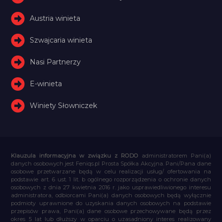
Austria winieta
Szwajcaria winieta
Nasi Partnerzy
E-winieta
Winiety Słowniczek
Klauzula informacyjna w związku z RODO
administratorem Pani(a)
danych osobowych jest Feniqs.pl Prosta Spółka Akcyjna. Pani/Pana dane
osobowe przetwarzane będą w celu realizacji usług/ ofertowania na
podstawie art. 6 ust. 1 lit. b ogólnego rozporządzenia o ochronie danych
osobowych z dnia 27 kwietnia 2016 r. jako usprawiedliwionego interesu
administratora, odbiorcami Pani(a) danych osobowych będą wyłącznie
podmioty uprawnione do uzyskania danych osobowych na podstawie
przepisów prawa, Pani(a) dane osobowe przechowywane będą przez
okres 5 lat lub dłuższy w oparciu o uzasadniony interes realizowany